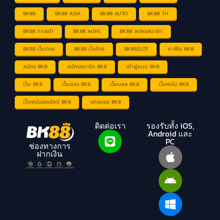
BK88
BK88 ASIA
BK88 AUTO
BK88 TH
BK88 ทางเข้า
BK88 สมัคร
BK88 สมัครสมาชิก
BK88 เว็บตรง
BK88 เว็บไทย
BK88SLOT
คาสิโน BK8
สมัคร BK8
สมัครสมาชิก BK8
เข้าสู่ระบบ BK8
เว็บ BK8
เว็บตรง BK8
เว็บบอล BK8
เว็บพนัน BK8
เว็บพนันออนไลน์ BK8
แทงบอล BK8
ติดต่อเรา
รองรับทั้ง iOS,
Android และ
PC
ช่องทางการ
ฝากเงิน