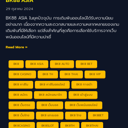
BK88 ASIA
29 ตุลาคม 2024
BK88 ASIA ในยุคปัจจุบัน การเดิมพันออนไลน์ได้รับความนิยม
อย่างมาก เนื่องจากความสะดวกสบายและความหลากหลายของเกม
เดิมพันที่มีให้เลือก แต่สิ่งสำคัญที่สุดคือการเลือกใช้บริการจากเว็บ
พนันออนไลน์ที่มีความน่าเชื่
Read More »
BK8
BK8 ASIA
BK8 AUTO
BK8 BET
BK8 CASINO
BK8 TH
BK8 THAI
BK8 VIP
BK8 คาสิโน
BK8 คาสิโนออนไลน์
BK8 ทางเข้า
BK8 สมัคร
BK8 สมัครสมาชิก
BK8 เข้าสู่ระบบ
BK8 เว็บตรง
BK8 เว็บบอล
BK8 เว็บพนันออนไลน์
BK8 เว็บไทย
BK8 แทงบอล
BK8 ไทย
BK8BET
BK8CASINO
BK8SLOT
BK8TH
BK8THAI