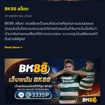
BK88 สล็อต
21 พฤศจิกายน 2024
BK88 สล็อต เกมสล็อตเป็นเกมที่เล่นง่ายที่สุดในการเล่นน้อยและ
ต้นทุนในนั้นก็สามารถควบคุมได้ด้วยตัวเองขั้นต่ำในการปั่นนั้นถือว่า
ต่ำมากในค่ายเกมสล็อตที่มีการตรวจสอบ ระบบหมุ่นปั่นสล็อตออโต้
ซึ่งช่วยให้ผู้สมั
Read More »