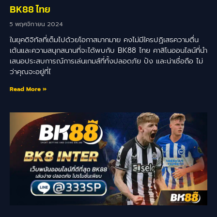
BK88 ไทย
5 พฤศจิกายน 2024
ในยุคดิจิทัลที่เต็มไปด้วยโอกาสมากมาย คงไม่มีใครปฏิเสธความตื่น
เต้นและความสนุกสนานที่จะได้พบกับ BK88 ไทย คาสิโนออนไลน์ที่นำ
เสนอประสบการณ์การเล่นเกมส์ที่ทั้งปลอดภัย ปัง และน่าเชื่อถือ ไม่
ว่าคุณจะอยู่ที่ไ
Read More »