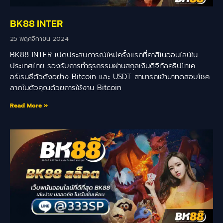
BK88 INTER
25 พฤศจิกายน 2024
BK88 INTER เปิดประสบการณ์ใหม่ครั้งแรกที่คาสิโนออนไลน์ใน
ประเทศไทย รองรับการทำธุรกรรมผ่านสกุลเงินดิจิทัลคริปโทเค
อร์เรนซีตัวดังอย่าง Bitcoin และ USDT สามารถเข้ามาทดสอบโชค
ลาภในตัวคุณด้วยการใช้งาน Bitcoin
Read More »