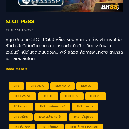
SLOT PG88
13 ธันวาคม 2024
สนุกไปกับเกม SLOT PG88 สล็อตออนไลน์ที่แตกง่าย ฝากถอนไม่มี
ขั้นต่ำ ลุ้นรับโบนัสมากมาย เล่นง่ายผ่านมือถือ เว็บตรงไม่ผ่าน
เอเย่นต์ หนึ่งในจุดเด่นของเกม พีจี สล็อต คือการเล่นที่ง่าย สามารถ
เข้าใจและเล่นได้ทั
Read More »
BK8
BK8 ASIA
BK8 AUTO
BK8 BET
BK8 CASINO
BK8 TH
BK8 THAI
BK8 VIP
BK8 คาสิโน
BK8 คาสิโนออนไลน์
BK8 ทางเข้า
BK8 สมัคร
BK8 สมัครสมาชิก
BK8 เข้าสู่ระบบ
BK8 เว็บตรง
BK8 เว็บบอล
BK8 เว็บพนันออนไลน์