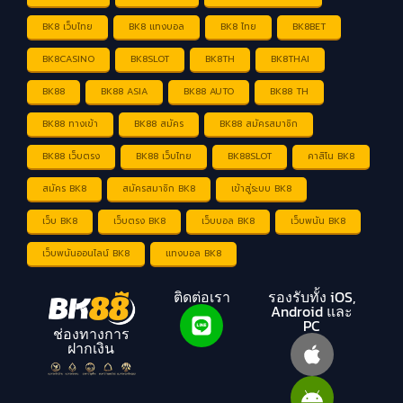
BK8 เว็บไทย
BK8 แทงบอล
BK8 ไทย
BK8BET
BK8CASINO
BK8SLOT
BK8TH
BK8THAI
BK88
BK88 ASIA
BK88 AUTO
BK88 TH
BK88 ทางเข้า
BK88 สมัคร
BK88 สมัครสมาชิก
BK88 เว็บตรง
BK88 เว็บไทย
BK88SLOT
คาสิโน BK8
สมัคร BK8
สมัครสมาชิก BK8
เข้าสู่ระบบ BK8
เว็บ BK8
เว็บตรง BK8
เว็บบอล BK8
เว็บพนัน BK8
เว็บพนันออนไลน์ BK8
แทงบอล BK8
ติดต่อเรา
รองรับทั้ง iOS,
Android และ
PC
ช่องทางการ
ฝากเงิน