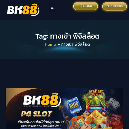
Tag: ทางเข้า พีจีสล็อต
Home
»
ทางเข้า พีจีสล็อต