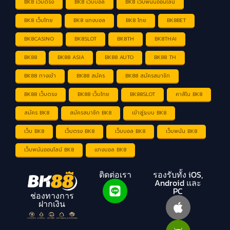
BK8 เว็บตรง
BK8 เว็บบอล
BK8 เว็บพนันออนไลน์
BK8 เว็บไทย
BK8 แทงบอล
BK8 ไทย
BK8BET
BK8CASINO
BK8SLOT
BK8TH
BK8THAI
BK88
BK88 ASIA
BK88 AUTO
BK88 TH
BK88 ทางเข้า
BK88 สมัคร
BK88 สมัครสมาชิก
BK88 เว็บตรง
BK88 เว็บไทย
BK88SLOT
คาสิโน BK8
สมัคร BK8
สมัครสมาชิก BK8
เข้าสู่ระบบ BK8
เว็บ BK8
เว็บตรง BK8
เว็บบอล BK8
เว็บพนัน BK8
เว็บพนันออนไลน์ BK8
แทงบอล BK8
ติดต่อเรา
รองรับทั้ง iOS,
Android และ
PC
ช่องทางการ
ฝากเงิน