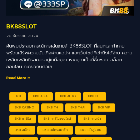
BK88SLOT
20 ธันวาคม 2024
ค้นพบประสบการณ์การเล่นเกมส์ BK88SLOT ที่สนุกและท้าทาย
พร้อมเสิร์ฟความบันเทิงผ่านแอปฯ และเว็บไซต์ที่เข้าถึงได้ง่าย ความ
เพลิดเพลินที่รอคอยอยู่ในมือคุณ หากคุณเป็นที่ชื่นชอบ สล็อต
ออนไลน์ ที่เกี่ยวกับตัวเล
Read More »
BK8
BK8 ASIA
BK8 AUTO
BK8 BET
BK8 CASINO
BK8 TH
BK8 THAI
BK8 VIP
BK8 คาสิโน
BK8 คาสิโนออนไลน์
BK8 ทางเข้า
BK8 สมัคร
BK8 สมัครสมาชิก
BK8 เข้าสู่ระบบ