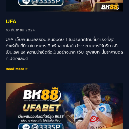
UFA
10 กันยายน 2024
UFA เว็บพนันบอลออนไลน์อันดับ 1 ในประเทศไทยที่มาแรงที่สุด
ทำให้เป็นที่นิยมในวงการเดิมพันออนไลน์ ด้วยระบบการให้บริการที่
เป็นเลิศ และความน่าเชื่อถือเป็นอย่างมาก เว็บ ยูฟ่าเบท นี้มีราคาบอล
ที่เปิดให้เล่นต่
Read More »