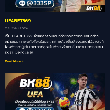
UFABET369
2 ธันวาคม 2024
เว็บ UFABET369 คือแหล่งรวมเกมที่ถ่ายทอดสดออนไลน์อย่าง
สม่ำเสมอและพบกับที่สุดในประเทศไทยด้วยชื่อเสียงและน่าไว้วางใจที่
โด่งดังจากผู้เล่นมากมายที่อุดมไปด้วยหรือเกมอื่นๆตามปกติทุกเกมมี
อัตรา เชื่อที่ดีและให
Read More »