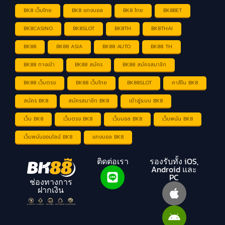
BK8 เว็บไทย
BK8 แทงบอล
BK8 ไทย
BK8BET
BK8CASINO
BK8SLOT
BK8TH
BK8THAI
BK88
BK88 ASIA
BK88 AUTO
BK88 TH
BK88 ทางเข้า
BK88 สมัคร
BK88 สมัครสมาชิก
BK88 เว็บตรง
BK88 เว็บไทย
BK88SLOT
คาสิโน BK8
สมัคร BK8
สมัครสมาชิก BK8
เข้าสู่ระบบ BK8
เว็บ BK8
เว็บตรง BK8
เว็บบอล BK8
เว็บพนัน BK8
เว็บพนันออนไลน์ BK8
แทงบอล BK8
ติดต่อเรา
รองรับทั้ง iOS,
Android และ
PC
ช่องทางการ
ฝากเงิน