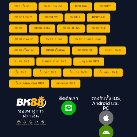
BK8 เว็บไทย
BK8 แทงบอล
BK8 ไทย
BK8BET
BK8CASINO
BK8SLOT
BK8TH
BK8THAI
BK88
BK88 ASIA
BK88 AUTO
BK88 TH
BK88 ทางเข้า
BK88 สมัคร
BK88 สมัครสมาชิก
BK88 เว็บตรง
BK88 เว็บไทย
BK88SLOT
คาสิโน BK8
สมัคร BK8
สมัครสมาชิก BK8
เข้าสู่ระบบ BK8
เว็บ BK8
เว็บตรง BK8
เว็บบอล BK8
เว็บพนัน BK8
เว็บพนันออนไลน์ BK8
แทงบอล BK8
ติดต่อเรา
รองรับทั้ง iOS,
Android และ
PC
ช่องทางการ
ฝากเงิน