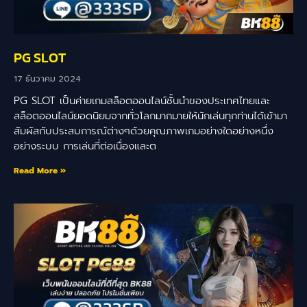
PG SLOT
17 ธันวาคม 2024
PG SLOT เป็นค่ายเกมสล็อตออนไลน์ชั้นนำของประเทศไทยและ
สล็อตออนไลน์ยอดนิยมจากทั่วโลกมากมายให้นักเล่นทุกท่านได้เข้ามา
สัมผัสกับประสบการณ์ต่างๆด้วยคุณภาพเกมอย่างใดอย่างหนึ่ง
อย่างระบบ การเล่นที่ต่อเนื่องและต
Read More »