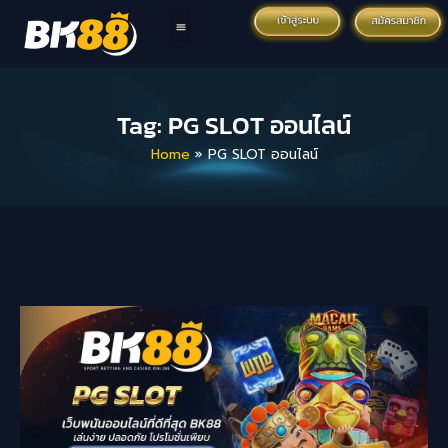
Tag: PG SLOT ออนไลน์
Home
»
PG SLOT ออนไลน์