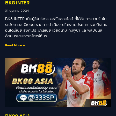
BK8 INTER
31 ตุลาคม 2024
BK8 INTER เป็นผู้ให้บริการ คาสิโนออนไลน์ ที่ได้รับการยอมรับใน
ระดับสากล มีใบอนุญาตการดำเนินงานในหลายประเทศ รวมถึงไทย
อินโดนีเซีย สิงคโปร์ มาเลเซีย เวียดนาม กัมพูชา และฟิลิปปินส์
ด้วยประสบการณ์การให้บริ
Read More »