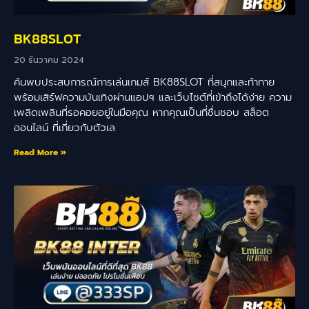
BK88SLOT
20 ธันวาคม 2024
ค้นพบประสบการณ์การเล่นเกมส์ BK88SLOT ที่สนุกและท้าทาย
พร้อมเสิร์ฟความบันเทิงผ่านแอปฯ และเว็บไซต์ที่เข้าถึงได้ง่าย ความ
เพลิดเพลินที่รอคอยอยู่ในมือคุณ หากคุณเป็นที่ชื่นชอบ สล็อต
ออนไลน์ ที่เกี่ยวกับตัวเล
Read More »