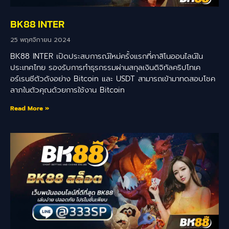
BK88 INTER
25 พฤศจิกายน 2024
BK88 INTER เปิดประสบการณ์ใหม่ครั้งแรกที่คาสิโนออนไลน์ใน
ประเทศไทย รองรับการทำธุรกรรมผ่านสกุลเงินดิจิทัลคริปโทเค
อร์เรนซีตัวดังอย่าง Bitcoin และ USDT สามารถเข้ามาทดสอบโชค
ลาภในตัวคุณด้วยการใช้งาน Bitcoin
Read More »