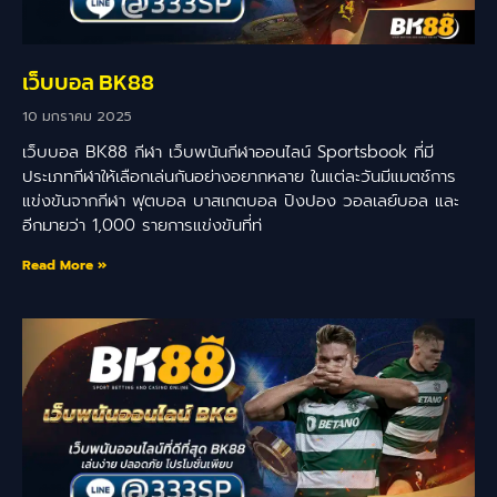
เว็บบอล BK88
10 มกราคม 2025
เว็บบอล BK88 กีฬา เว็บพนันกีฬาออนไลน์ Sportsbook ที่มี
ประเภทกีฬาให้เลือกเล่นกันอย่างอยากหลาย ในแต่ละวันมีแมตช์การ
แข่งขันจากกีฬา ฟุตบอล บาสเกตบอล ปิงปอง วอลเลย์บอล และ
อีกมายว่า 1,000 รายการแข่งขันที่ท่
Read More »