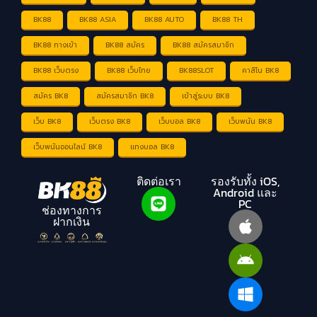
BK88
BK88 ASIA
BK88 AUTO
BK88 TH
BK88 ทางเข้า
BK88 สมัคร
BK88 สมัครสมาชิก
BK88 เว็บตรง
BK88 เว็บไทย
BK88SLOT
คาสิโน BK8
สมัคร BK8
สมัครสมาชิก BK8
เข้าสู่ระบบ BK8
เว็บ BK8
เว็บตรง BK8
เว็บบอล BK8
เว็บพนัน BK8
เว็บพนันออนไลน์ BK8
แทงบอล BK8
ติดต่อเรา
รองรับทั้ง iOS,
Android และ
PC
ช่องทางการ
ฝากเงิน