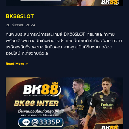
BK88SLOT
20 ธันวาคม 2024
ค้นพบประสบการณ์การเล่นเกมส์ BK88SLOT ที่สนุกและท้าทาย
พร้อมเสิร์ฟความบันเทิงผ่านแอปฯ และเว็บไซต์ที่เข้าถึงได้ง่าย ความ
เพลิดเพลินที่รอคอยอยู่ในมือคุณ หากคุณเป็นที่ชื่นชอบ สล็อต
ออนไลน์ ที่เกี่ยวกับตัวเล
Read More »