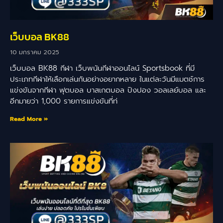
เว็บบอล BK88
10 มกราคม 2025
เว็บบอล BK88 กีฬา เว็บพนันกีฬาออนไลน์ Sportsbook ที่มี
ประเภทกีฬาให้เลือกเล่นกันอย่างอยากหลาย ในแต่ละวันมีแมตช์การ
แข่งขันจากกีฬา ฟุตบอล บาสเกตบอล ปิงปอง วอลเลย์บอล และ
อีกมายว่า 1,000 รายการแข่งขันที่ท่
Read More »