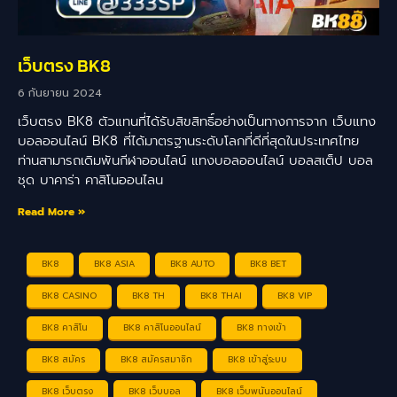
เว็บตรง BK8
6 กันยายน 2024
เว็บตรง BK8 ตัวแทนที่ได้รับสิขสิทธิ์อย่างเป็นทางการจาก เว็บแทง
บอลออนไลน์ BK8 ที่ได้มาตรฐานระดับโลกที่ดีที่สุดในประเทศไทย
ท่านสามารถเดิมพันกีฬาออนไลน์ แทงบอลออนไลน์ บอลสเต็ป บอล
ชุด บาคาร่า คาสิโนออนไลน
Read More »
BK8
BK8 ASIA
BK8 AUTO
BK8 BET
BK8 CASINO
BK8 TH
BK8 THAI
BK8 VIP
BK8 คาสิโน
BK8 คาสิโนออนไลน์
BK8 ทางเข้า
BK8 สมัคร
BK8 สมัครสมาชิก
BK8 เข้าสู่ระบบ
BK8 เว็บตรง
BK8 เว็บบอล
BK8 เว็บพนันออนไลน์