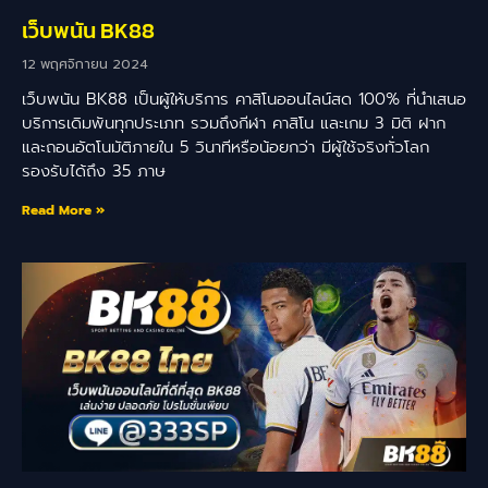
เว็บพนัน BK88
12 พฤศจิกายน 2024
เว็บพนัน BK88 เป็นผู้ให้บริการ คาสิโนออนไลน์สด 100% ที่นำเสนอ
บริการเดิมพันทุกประเภท รวมถึงกีฬา คาสิโน และเกม 3 มิติ ฝาก
และถอนอัตโนมัติภายใน 5 วินาทีหรือน้อยกว่า มีผู้ใช้จริงทั่วโลก
รองรับได้ถึง 35 ภาษ
Read More »