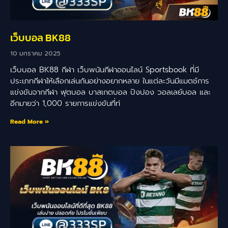
เว็บบอล BK88
10 มกราคม 2025
เว็บบอล BK88 กีฬา เว็บพนันกีฬาออนไลน์ Sportsbook ที่มี
ประเภทกีฬาให้เลือกเล่นกันอย่างอยากหลาย ในแต่ละวันมีแมตช์การ
แข่งขันจากกีฬา ฟุตบอล บาสเกตบอล ปิงปอง วอลเลย์บอล และ
อีกมายว่า 1,000 รายการแข่งขันที่ท่
Read More »