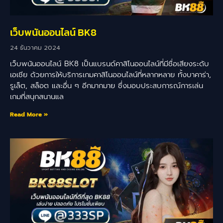
เว็บพนันออนไลน์ BK8
24 ธันวาคม 2024
เว็บพนันออนไลน์ BK8 เป็นแบรนด์คาสิโนออนไลน์ที่มีชื่อเสียงระดับ
เอเชีย ด้วยการให้บริการเกมคาสิโนออนไลน์ที่หลากหลาย ทั้งบาคาร่า,
รูเล็ต, สล็อต และอื่น ๆ อีกมากมาย ซึ่งมอบประสบการณ์การเล่น
เกมที่สนุกสนานแล
Read More »