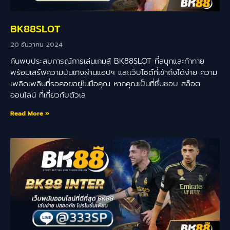
BK88SLOT
20 ธันวาคม 2024
ค้นพบประสบการณ์การเล่นเกมส์ BK88SLOT ที่สนุกและท้าทาย
พร้อมเสิร์ฟความบันเทิงผ่านแอปฯ และเว็บไซต์ที่เข้าถึงได้ง่าย ความ
เพลิดเพลินที่รอคอยอยู่ในมือคุณ หากคุณเป็นที่ชื่นชอบ สล็อต
ออนไลน์ ที่เกี่ยวกับตัวเล
Read More »