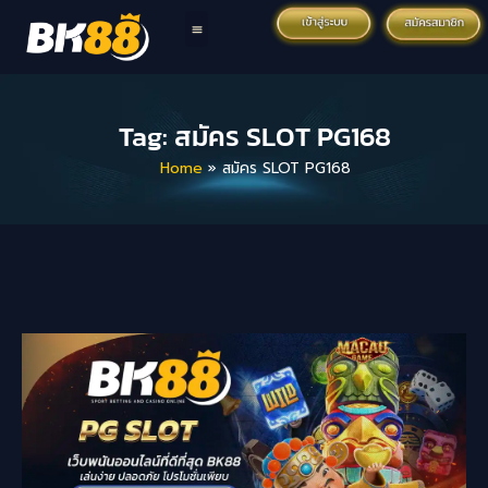
Tag: สมัคร SLOT PG168
Home
»
สมัคร SLOT PG168