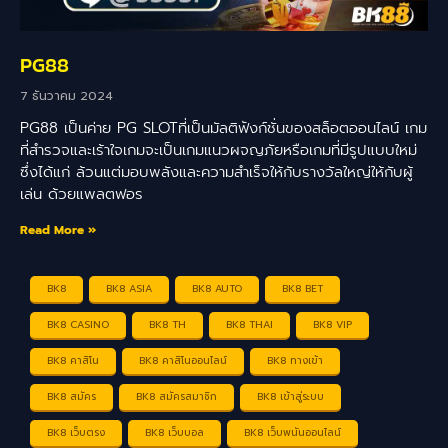
PG88
7 ธันวาคม 2024
PG88 เป็นค่าย PG SLOTที่เป็นมัลติฟังก์ชั่นของสล็อตออนไลน์ เกม
ที่สำรวจและเร้าใจเกมจะเป็นเกมแนวผจญภัยหรือเกมที่มีรูปแบบใหม่
ซึ่งได้แก่ ล้วนแต่มอบพลังและความสำเร็จให้กับรางวัลใหญ่ให้กับผู้
เล่น ด้วยแพลตฟอร
Read More »
BK8
BK8 ASIA
BK8 AUTO
BK8 BET
BK8 CASINO
BK8 TH
BK8 THAI
BK8 VIP
BK8 คาสิโน
BK8 คาสิโนออนไลน์
BK8 ทางเข้า
BK8 สมัคร
BK8 สมัครสมาชิก
BK8 เข้าสู่ระบบ
BK8 เว็บตรง
BK8 เว็บบอล
BK8 เว็บพนันออนไลน์