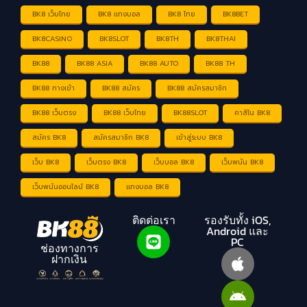
BK8 เว็บไทย
BK8 แทงบอล
BK8 ไทย
BK8BET
BK8CASINO
BK8SLOT
BK8TH
BK8THAI
BK88
BK88 ASIA
BK88 AUTO
BK88 TH
BK88 ทางเข้า
BK88 สมัคร
BK88 สมัครสมาชิก
BK88 เว็บตรง
BK88 เว็บไทย
BK88SLOT
คาสิโน BK8
สมัคร BK8
สมัครสมาชิก BK8
เข้าสู่ระบบ BK8
เว็บ BK8
เว็บตรง BK8
เว็บบอล BK8
เว็บพนัน BK8
เว็บพนันออนไลน์ BK8
แทงบอล BK8
ติดต่อเรา
รองรับทั้ง iOS,
Android และ
PC
ช่องทางการ
ฝากเงิน