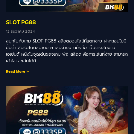
SLOT PG88
13 ธันวาคม 2024
สนุกไปกับเกม SLOT PG88 สล็อตออนไลน์ที่แตกง่าย ฝากถอนไม่มี
ขั้นต่ำ ลุ้นรับโบนัสมากมาย เล่นง่ายผ่านมือถือ เว็บตรงไม่ผ่าน
เอเย่นต์ หนึ่งในจุดเด่นของเกม พีจี สล็อต คือการเล่นที่ง่าย สามารถ
เข้าใจและเล่นได้ทั
Read More »