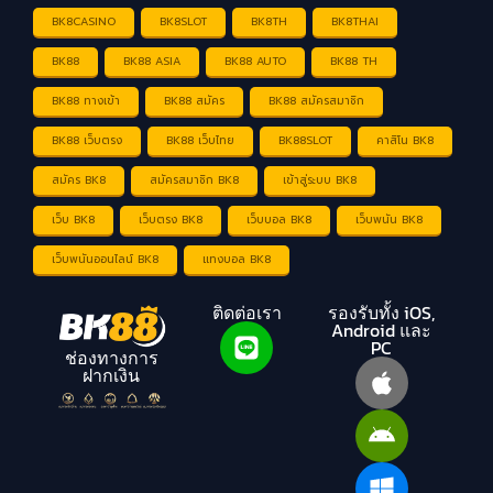
BK8CASINO
BK8SLOT
BK8TH
BK8THAI
BK88
BK88 ASIA
BK88 AUTO
BK88 TH
BK88 ทางเข้า
BK88 สมัคร
BK88 สมัครสมาชิก
BK88 เว็บตรง
BK88 เว็บไทย
BK88SLOT
คาสิโน BK8
สมัคร BK8
สมัครสมาชิก BK8
เข้าสู่ระบบ BK8
เว็บ BK8
เว็บตรง BK8
เว็บบอล BK8
เว็บพนัน BK8
เว็บพนันออนไลน์ BK8
แทงบอล BK8
ติดต่อเรา
รองรับทั้ง iOS,
Android และ
PC
ช่องทางการ
ฝากเงิน