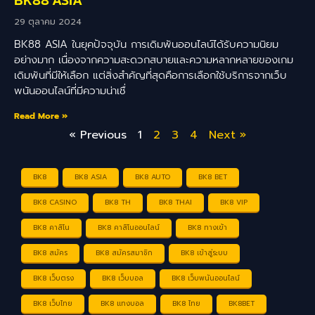
BK88 ASIA
29 ตุลาคม 2024
BK88 ASIA ในยุคปัจจุบัน การเดิมพันออนไลน์ได้รับความนิยม
อย่างมาก เนื่องจากความสะดวกสบายและความหลากหลายของเกม
เดิมพันที่มีให้เลือก แต่สิ่งสำคัญที่สุดคือการเลือกใช้บริการจากเว็บ
พนันออนไลน์ที่มีความน่าเชื่
Read More »
« Previous
1
2
3
4
Next »
BK8
BK8 ASIA
BK8 AUTO
BK8 BET
BK8 CASINO
BK8 TH
BK8 THAI
BK8 VIP
BK8 คาสิโน
BK8 คาสิโนออนไลน์
BK8 ทางเข้า
BK8 สมัคร
BK8 สมัครสมาชิก
BK8 เข้าสู่ระบบ
BK8 เว็บตรง
BK8 เว็บบอล
BK8 เว็บพนันออนไลน์
BK8 เว็บไทย
BK8 แทงบอล
BK8 ไทย
BK8BET