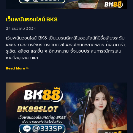
เว็บพนันออนไลน์ BK8
24 ธันวาคม 2024
เว็บพนันออนไลน์ BK8 เป็นแบรนด์คาสิโนออนไลน์ที่มีชื่อเสียงระดับ
เอเชีย ด้วยการให้บริการเกมคาสิโนออนไลน์ที่หลากหลาย ทั้งบาคาร่า,
รูเล็ต, สล็อต และอื่น ๆ อีกมากมาย ซึ่งมอบประสบการณ์การเล่น
เกมที่สนุกสนานแล
Read More »