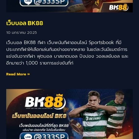
เว็บบอล BK88
10 มกราคม 2025
เว็บบอล BK88 กีฬา เว็บพนันกีฬาออนไลน์ Sportsbook ที่มี
ประเภทกีฬาให้เลือกเล่นกันอย่างอยากหลาย ในแต่ละวันมีแมตช์การ
แข่งขันจากกีฬา ฟุตบอล บาสเกตบอล ปิงปอง วอลเลย์บอล และ
อีกมายว่า 1,000 รายการแข่งขันที่ท่
Read More »