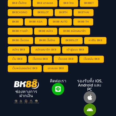
BK8 เว็บไทย
BK8 แทงบอล
BK8 ไทย
BK8BET
BK8CASINO
BK8SLOT
BK8TH
BK8THAI
BK88
BK88 ASIA
BK88 AUTO
BK88 TH
BK88 ทางเข้า
BK88 สมัคร
BK88 สมัครสมาชิก
BK88 เว็บตรง
BK88 เว็บไทย
BK88SLOT
คาสิโน BK8
สมัคร BK8
สมัครสมาชิก BK8
เข้าสู่ระบบ BK8
เว็บ BK8
เว็บตรง BK8
เว็บบอล BK8
เว็บพนัน BK8
เว็บพนันออนไลน์ BK8
แทงบอล BK8
ติดต่อเรา
รองรับทั้ง iOS,
Android และ
PC
ช่องทางการ
ฝากเงิน