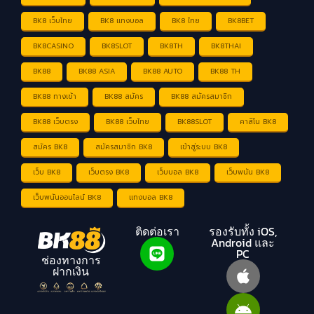
BK8 เว็บไทย
BK8 แทงบอล
BK8 ไทย
BK8BET
BK8CASINO
BK8SLOT
BK8TH
BK8THAI
BK88
BK88 ASIA
BK88 AUTO
BK88 TH
BK88 ทางเข้า
BK88 สมัคร
BK88 สมัครสมาชิก
BK88 เว็บตรง
BK88 เว็บไทย
BK88SLOT
คาสิโน BK8
สมัคร BK8
สมัครสมาชิก BK8
เข้าสู่ระบบ BK8
เว็บ BK8
เว็บตรง BK8
เว็บบอล BK8
เว็บพนัน BK8
เว็บพนันออนไลน์ BK8
แทงบอล BK8
ติดต่อเรา
รองรับทั้ง iOS,
Android และ
PC
ช่องทางการ
ฝากเงิน