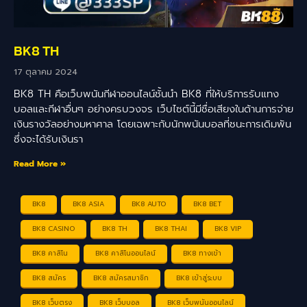
BK8 TH
17 ตุลาคม 2024
BK8 TH คือเว็บพนันกีฬาออนไลน์ชั้นนำ BK8 ที่ให้บริการรับแทง
บอลและกีฬาอื่นๆ อย่างครบวงจร เว็บไซต์นี้มีชื่อเสียงในด้านการจ่าย
เงินรางวัลอย่างมหาศาล โดยเฉพาะกับนักพนันบอลที่ชนะการเดิมพัน
ซึ่งจะได้รับเงินรา
Read More »
BK8
BK8 ASIA
BK8 AUTO
BK8 BET
BK8 CASINO
BK8 TH
BK8 THAI
BK8 VIP
BK8 คาสิโน
BK8 คาสิโนออนไลน์
BK8 ทางเข้า
BK8 สมัคร
BK8 สมัครสมาชิก
BK8 เข้าสู่ระบบ
BK8 เว็บตรง
BK8 เว็บบอล
BK8 เว็บพนันออนไลน์