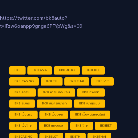
https://twitter.com/bk8auto?
t=lFzw6oanpp9gnga6PFYpWg&s=09
BK8
BK8 ASIA
BK8 AUTO
BK8 BET
BK8 CASINO
BK8 TH
BK8 THAI
BK8 VIP
BK8 คาสิโน
BK8 คาสิโนออนไลน์
BK8 ทางเข้า
BK8 สมัคร
BK8 สมัครสมาชิก
BK8 เข้าสู่ระบบ
BK8 เว็บตรง
BK8 เว็บบอล
BK8 เว็บพนันออนไลน์
BK8 เว็บไทย
BK8 แทงบอล
BK8 ไทย
BK8BET
BK8CASINO
BK8SLOT
BK8TH
BK8THAI