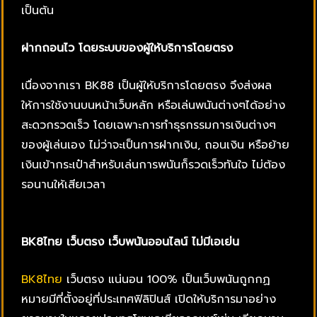
เป็นต้น
ฝากถอนไว โดยระบบของผู้ให้บริการโดยตรง
เนื่องจากเรา BK88 เป็นผู้ให้บริการโดยตรง จึงส่งผล
ให้การใช้งานบนหน้าเว็บหลัก หรือเล่นพนันต่างๆได้อย่าง
สะดวกรวดเร็ว โดยเฉพาะการทำธุรกรรมการเงินต่างๆ
ของผู้เล่นเอง ไม่ว่าจะเป็นการฝากเงิน, ถอนเงิน หรือย้าย
เงินเข้ากระเป๋าสำหรับเล่นการพนันก็รวดเร็วทันใจ ไม่ต้อง
รอนานให้เสียเวลา
BK8ไทย เว็บตรง เว็บพนันออนไลน์ ไม่มีเอเย่น
BK8ไทย
เว็บตรง แน่นอน 100% เป็นเว็บพนันถูกกฏ
หมายมีที่ตั้งอยู่ที่ประเทศฟิลิปินส์ เปิดให้บริการมาอย่าง